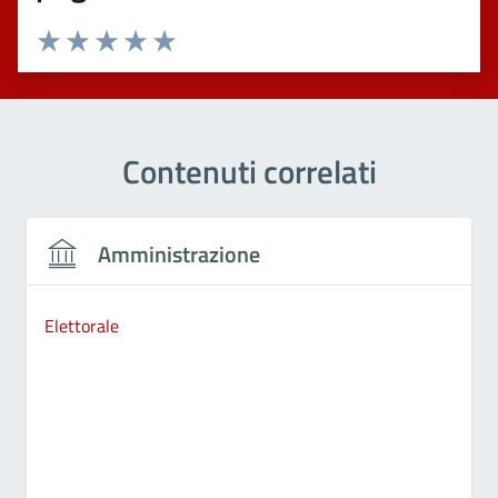
Valuta 1 stelle su 5
Valuta 2 stelle su 5
Valuta 3 stelle su 5
Valuta 4 stelle su 5
Valuta 5 stelle su 5
Contenuti correlati
Amministrazione
Elettorale