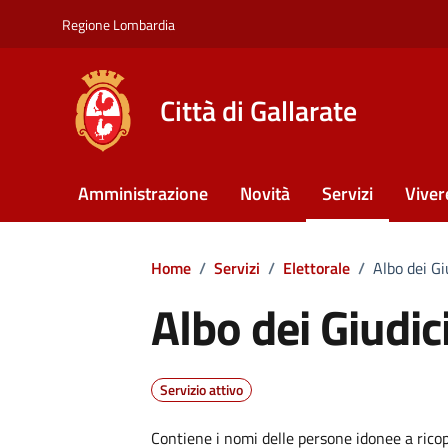
Vai ai contenuti
Vai al footer
Regione Lombardia
Città di Gallarate
Amministrazione
Novità
Servizi
Viver
Home
/
Servizi
/
Elettorale
/
Albo dei Gi
Albo dei Giudic
Servizio attivo
Contiene i nomi delle persone idonee a ricopr