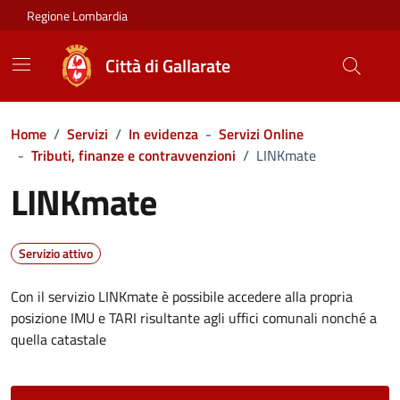
Vai ai contenuti
Vai al footer
Regione Lombardia
Città di Gallarate
Home
/
Servizi
/
In evidenza
-
Servizi Online
-
Tributi, finanze e contravvenzioni
/
LINKmate
LINKmate
Servizio attivo
Con il servizio LINKmate è possibile accedere alla propria
posizione IMU e TARI risultante agli uffici comunali nonché a
quella catastale