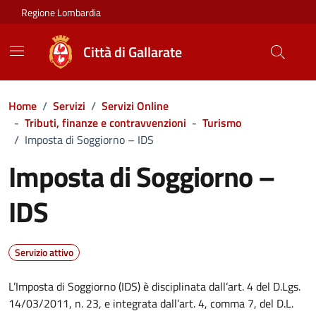
Vai ai contenuti
Vai al footer
Regione Lombardia
Città di Gallarate
Home
/
Servizi
/
Servizi Online
-
Tributi, finanze e contravvenzioni
-
Turismo
/
Imposta di Soggiorno – IDS
Imposta di Soggiorno –
IDS
Servizio attivo
L’Imposta di Soggiorno (IDS) è disciplinata dall’art. 4 del D.Lgs.
14/03/2011, n. 23, e integrata dall’art. 4, comma 7, del D.L.