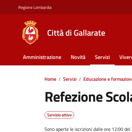
Vai ai contenuti
Vai al footer
Regione Lombardia
Città di Gallarate
Amministrazione
Novità
Servizi
Viver
Home
/
Servizi
/
Educazione e formazion
Refezione Scol
Servizio attivo
Sono aperte le iscrizioni dalle ore 12:00 del