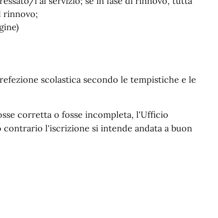
essato/i al servizio; se in fase di rinnovo, tutta
l rinnovo;
gine)
 refezione scolastica secondo le tempistiche e le
se corretta o fosse incompleta, l'Ufficio
contrario l'iscrizione si intende andata a buon