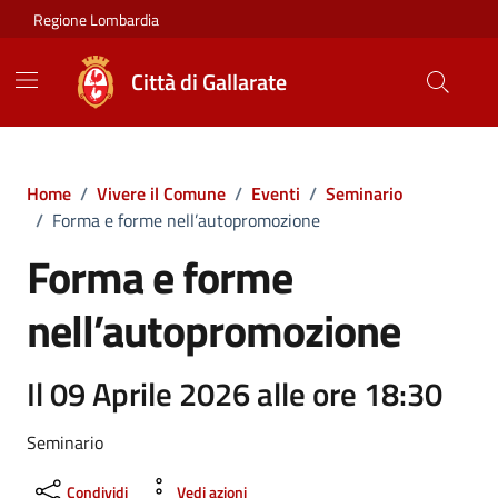
Vai ai contenuti
Vai al footer
Regione Lombardia
Città di Gallarate
Home
/
Vivere il Comune
/
Eventi
/
Seminario
/
Forma e forme nell’autopromozione
Forma e forme
nell’autopromozione
Il 09 Aprile 2026 alle ore 18:30
Seminario
Condividi
Vedi azioni