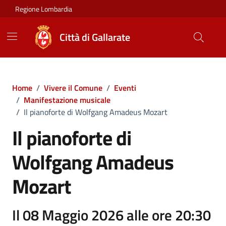
Vai ai contenuti
Vai al footer
Regione Lombardia
Città di Gallarate
Home
/
Vivere il Comune
/
Eventi
/
Manifestazione musicale
/
Il pianoforte di Wolfgang Amadeus Mozart
Il pianoforte di
Wolfgang Amadeus
Mozart
Il 08 Maggio 2026 alle ore 20:30