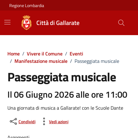
Vai ai contenuti
Vai al footer
Regione Lombardia
Città di Gallarate
Home
/
Vivere il Comune
/
Eventi
/
Manifestazione musicale
/
Passeggiata musicale
Passeggiata musicale
Il 06 Giugno 2026 alle ore 11:00
Una giornata di musica a Gallarate! con le Scuole Dante
Condividi
Vedi azioni
Argomenti