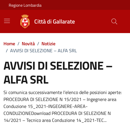
Vai ai contenuti
Vai al footer
Regione Lombardia
Città di Gallarate
Home
/
Novità
/
Notizie
/
AVVISI DI SELEZIONE – ALFA SRL
AVVISI DI SELEZIONE –
ALFA SRL
Dettagli della notizia
Si comunica successivamente l’elenco delle posizioni aperte:
PROCEDURA DI SELEZIONE N 15/2021 – Ingegnere area
Conduzione 15_2021-INGEGNERE-AREA-
CONDUZIONEDownload PROCEDURA DI SELEZIONE N
14/2021 – Tecnico area Conduzione 14_2021-TEC...